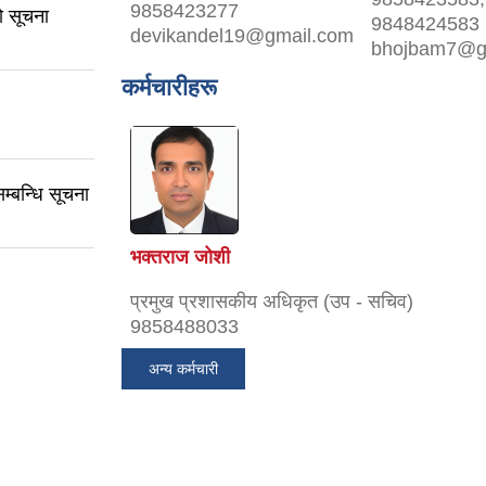
9858423277
ो सूचना
9848424583
devikandel19@gmail.com
bhojbam7@g
कर्मचारीहरू
सम्बन्धि सूचना
भक्तराज जोशी
प्रमुख प्रशासकीय अधिकृत (उप - सचिव)
9858488033
अन्य कर्मचारी