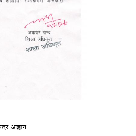
मा ! !! !!!
पत्र आह्वान