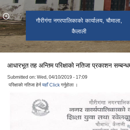
माेहन्याल मन्दिर, गाैरीगंगा नगरपालिका ०१,
गाैरीगंगा नगरपालिकाकाे कार्यालय, चाैमाला,
गौरीगङ्गा गरपालिकाको प्रशासनिक भवन
जाेगिनिया ताल , गाैरीगंगा नगरपालिका ०१
कैलाली
चाैमाला
आधारभूत तह अन्तिम परिक्षाकाे नतिजा प्रकाशन सम्बन्धमा
Submitted on:
Wed, 04/10/2019 - 17:09
परिक्षाकाे नतिजा हेर्न
यहाँ Click
गर्नुहाेला ।