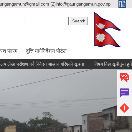
gaurigangamun@gmail.com (2)info@gaurigangamun.gov.np
Search form
Search
स्त फारम
वृत्ति मार्गनिर्देशन पोर्टल
विद्यालय लेखा परीक्षण गर्न निवेदन आव्हान गरिएको सूचना
विषय विज्ञ सूचीकृत हुने सम्बन्ध