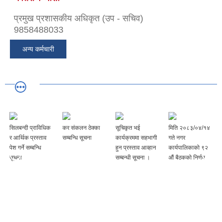
प्रमुख प्रशासकीय अधिकृत (उप - सचिव)
9858488033
अन्य कर्मचारी
सिलबन्दी प्राविधिक
कर संकलन ठेक्का
सूचिकृत भई
मिति २०८३/०४/१४
र आर्थिक प्रस्ताव
सम्बन्धि सूचना
कार्यक्रममा सहभागी
गते नगर
पेश गर्ने सम्बन्धि
हुन प्रस्ताव आव्हान
कार्यपालिकाको ९२
सूचना
सम्बन्धी सूचना ।
‌‍औं बैठकको निर्णय