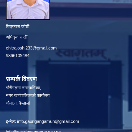
चित्रराज जोशी
अधिकृत सातौँ
chitrajoshi233@gmail.com
9866109484
सम्पर्क विवरण
गौरीगङ्गा नगरपालिका,
नगर कार्यपालिकाको कार्यालय
चौमाला, कैलाली
इ-मेल:
info.gaurigangamun@gmail.com
info@gaurigangamun.gov.np