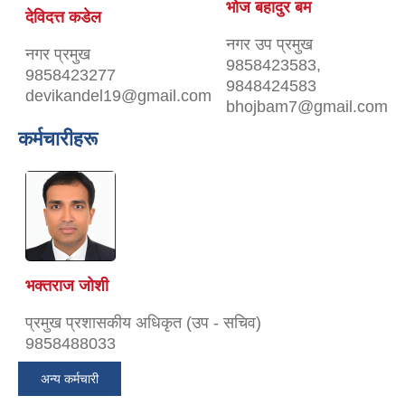
भोज बहादुर बम
देविदत्त कडेल
नगर उप प्रमुख
नगर प्रमुख
9858423583,
9858423277
9848424583
devikandel19@gmail.com
bhojbam7@gmail.com
कर्मचारीहरू
भक्तराज जोशी
प्रमुख प्रशासकीय अधिकृत (उप - सचिव)
9858488033
अन्य कर्मचारी