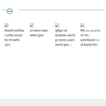
सिलबन्दी प्राविधिक
कर संकलन ठेक्का
सूचिकृत भई
मिति २०८३/०४/१४
र आर्थिक प्रस्ताव
सम्बन्धि सूचना
कार्यक्रममा सहभागी
गते नगर
पेश गर्ने सम्बन्धि
हुन प्रस्ताव आव्हान
कार्यपालिकाको ९२
सूचना
सम्बन्धी सूचना ।
‌‍औं बैठकको निर्णय