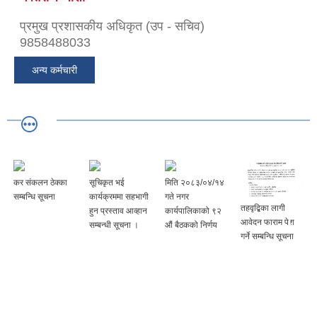
प्रमुख प्रशासकीय अधिकृत (उप - सचिव)
9858488033
अन्य कर्मचारी
कर संकलन ठेक्का
सूचिकृत भई
मिति २०८३/०४/१४
सम्बन्धि सूचना
कार्यक्रममा सहभागी
गते नगर
तहवृद्बिका लागी
हुन प्रस्ताव आव्हान
कार्यपालिकाको ९२
आवेदन फाराम पेश
सम्बन्धी सूचना ।
‌‍औं बैठकको निर्णय
गर्ने सम्बन्धि सूचना