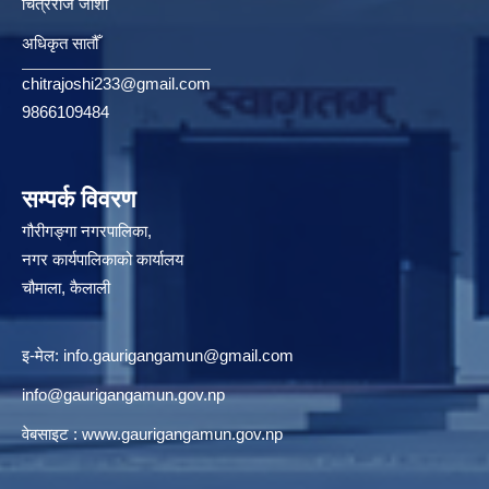
चित्रराज जोशी
अधिकृत सातौँ
chitrajoshi233@gmail.com
9866109484
सम्पर्क विवरण
गौरीगङ्गा नगरपालिका,
नगर कार्यपालिकाको कार्यालय
चौमाला, कैलाली
इ-मेल:
info.gaurigangamun@gmail.com
info@gaurigangamun.gov.np
वेबसाइट :
www.gaurigangamun.gov.np