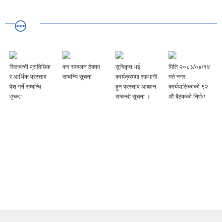
सिलबन्दी प्राविधिक
कर संकलन ठेक्का
सूचिकृत भई
मिति २०८३/०४/१४
र आर्थिक प्रस्ताव
सम्बन्धि सूचना
कार्यक्रममा सहभागी
गते नगर
पेश गर्ने सम्बन्धि
हुन प्रस्ताव आव्हान
कार्यपालिकाको ९२
सूचना
सम्बन्धी सूचना ।
‌‍औं बैठकको निर्णय