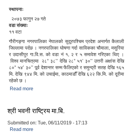
स्थापनाः
२०७३ फागुन २७ गते
वडा संख्याः
११ वटा
गौरीगङ्गा नगरपालिका नेपालको सुदूरपश्चिम प्रदेश अन्तर्गत कैलाली
जिल्लामा पर्दछ । नगरपालिका घोषणा गर्दा साविकका चौमाला, मसुरिया
र उदासीपुर गा.वि.स. को वडा नं १, २ र ५ समावेश गरिएका थिए ।
विश्व मानचित्रमा २८° ३८’’ देखि २८° ५१’ ३०’’ उत्तरी अक्षांस देखि
८०° ५४’ ३०’’ पूर्व देशान्तर सम्म फैलिएको र समुन्द्री सतह देखि १६५
मि. देखि ९४४ मि. को उचाईमा, काठमाडौँ देखि ६२२ कि.मि. को दूरीमा
रहेको छ ।
Read more
about गौरीगङ्गा नगरपालिकामा तपाईहरूलाइ स्वागत छ।
श्री भवनी राष्ट्रिय मा.बि.
Submitted on:
Tue, 06/11/2019 - 17:13
Read more
about श्री भवनी राष्ट्रिय मा.बि.