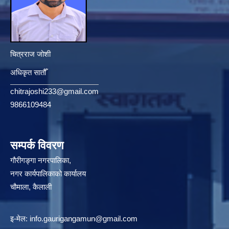
चित्रराज जोशी
अधिकृत सातौँ
chitrajoshi233@gmail.com
9866109484
सम्पर्क विवरण
गौरीगङ्गा नगरपालिका,
नगर कार्यपालिकाको कार्यालय
चौमाला, कैलाली
इ-मेल:
info.gaurigangamun@gmail.com