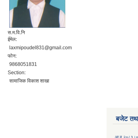
स.म.वि.नि
ईमेल:
laxmipoudel831@gmail.com
फोन:
9868051831
Section:
सामाजिक विकाश शाखा
बजेट तथा
आ.व.२०८३।०८४