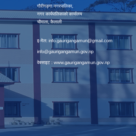
गौरीगङ्गा नगरपालिका,
नगर कार्यपालिकाको कार्यालय
चौमाला, कैलाली
इ-मेल:
info.gaurigangamun@gmail.com
info@gaurigangamun.gov.np
वेबसाइट :
www.gaurigangamun.gov.np