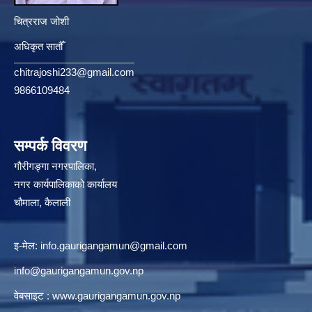
चित्रराज जोशी
अधिकृत सातौँ
chitrajoshi233@gmail.com
9866109484
सम्पर्क विवरण
गौरीगङ्गा नगरपालिका,
नगर कार्यपालिकाको कार्यालय
चौमाला, कैलाली
इ-मेल:
info.gaurigangamun@gmail.com
info@gaurigangamun.gov.np
वेबसाइट :
www.gaurigangamun.gov.np