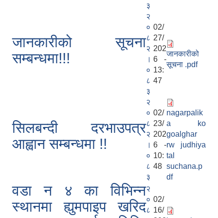
३
२
०
02/
८
27/
जानकारीको सूचना
२
202
जानकारीको
सम्बन्धमा!!!
।
6 -
सूचना .pdf
०
13:
८
47
३
२
०
02/
nagarpalik
८
23/
a ko
सिलबन्दी दरभाउपत्र
२
202
goalghar
आह्वान सम्बन्धमा !!
।
6 -
rw judhiya
०
10:
tal
८
48
suchana.p
३
df
वडा न ४ का विभिन्न
२
०
02/
स्थानमा ह्युमपाइप खरिद
८
16/