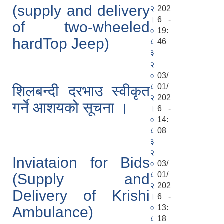
(supply and delivery
२
202
।
6 -
of two-wheeled
०
19:
hardTop Jeep)
८
46
३
२
०
03/
८
01/
शिलबन्दी दरभाउ स्वीकृत
२
202
गर्ने आशयको सूचना ।
।
6 -
०
14:
८
08
३
२
Inviataion for Bids
०
03/
८
01/
(Supply and
२
202
Delivery of Krishi
।
6 -
०
13:
Ambulance)
८
18