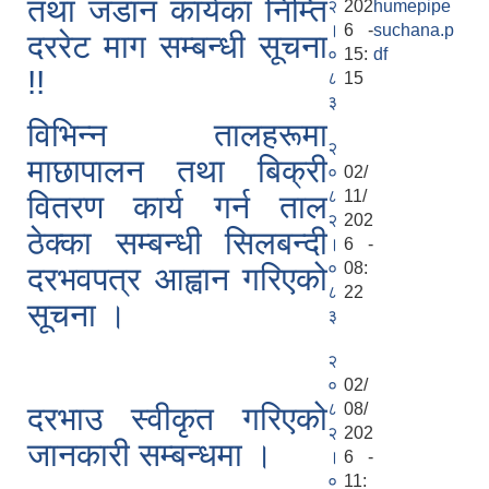
तथा जडान कार्यका निम्ति
२
202
humepipe
।
6 -
suchana.p
दररेट माग सम्बन्धी सूचना
०
15:
df
!!
८
15
३
विभिन्न तालहरूमा
२
माछापालन तथा बिक्री
०
02/
८
11/
वितरण कार्य गर्न ताल
२
202
ठेक्का सम्बन्धी सिलबन्दी
।
6 -
०
08:
दरभवपत्र आह्वान गरिएको
८
22
सूचना ।
३
२
०
02/
८
08/
दरभाउ स्वीकृत गरिएको
२
202
जानकारी सम्बन्धमा ।
।
6 -
०
11: