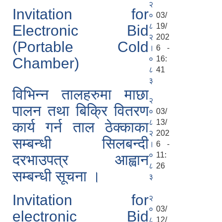
२
Invitation for
०
03/
८
19/
Electronic Bid
२
202
(Portable Cold
।
6 -
०
16:
Chamber)
८
41
३
विभिन्न तालहरुमा माछा
२
पालन तथा बिक्रि वितरण
०
03/
८
13/
कार्य गर्न ताल ठेक्काका
२
202
सम्बन्धी सिलबन्दी
।
6 -
०
11:
दरभाउपत्र आह्वान
८
26
सम्बन्धी सूचना ।
३
Invitation for
२
०
03/
electronic Bid
८
12/