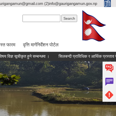
gaurigangamun@gmail.com (2)info@gaurigangamun.gov.np
Search form
Search
स्त फारम
वृत्ति मार्गनिर्देशन पोर्टल
विषय विज्ञ सूचीकृत हुने सम्बन्धमा ।
सिलबन्दी प्राविधिक र आर्थिक प्रस्ताव पेश गर्ने सम