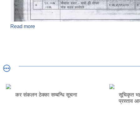
Read more
about ठेक्का नं. ८ देखी १४ सडक कालाेपत्रे सिलवन्दी बोलप
सूचना ! !! !!!
कर संकलन ठेक्का सम्बन्धि सूचना
सूचिकृत भई
प्रस्ताव आव