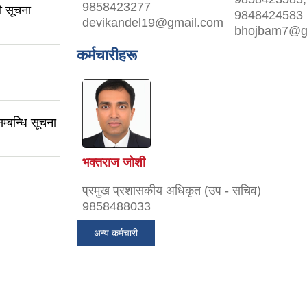
9858423277
ो सूचना
9848424583
devikandel19@gmail.com
bhojbam7@g
कर्मचारीहरू
सम्बन्धि सूचना
भक्तराज जोशी
प्रमुख प्रशासकीय अधिकृत (उप - सचिव)
9858488033
अन्य कर्मचारी