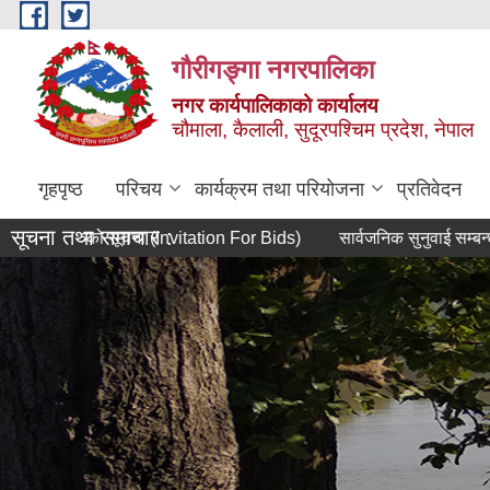
Skip to main content
गौरीगङ्गा नगरपालिका
नगर कार्यपालिकाको कार्यालय
चौमाला, कैलाली, सुदूरपश्चिम प्रदेश, नेपाल
गृहपृष्ठ
परिचय
कार्यक्रम तथा परियोजना
प्रतिवेदन
सूचना तथा समाचार :
रहरुको सूचना (Invitation For Bids)
सार्वजनिक सुनुवाई सम्बन्धी सूचना 