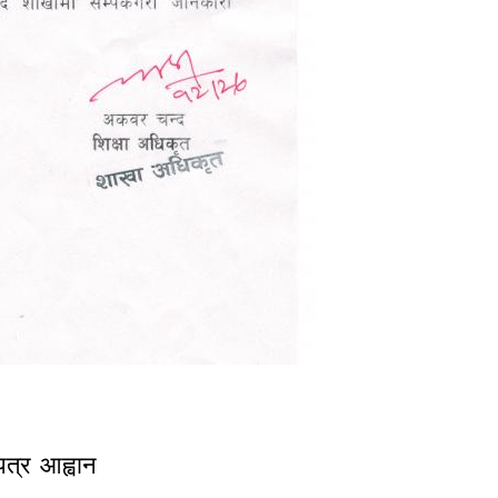
मा ! !! !!!
पत्र आह्वान