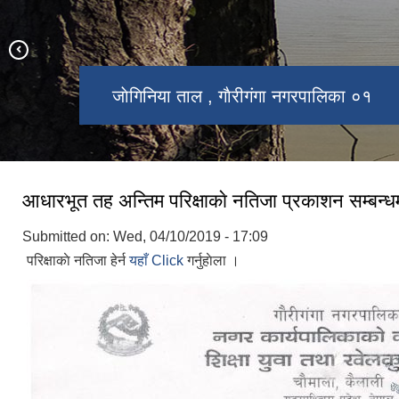
माेहन्याल मन्दिर, गाैरीगंगा नगरपालिका ०१,
गाैरीगंगा नगरपालिकाकाे कार्यालय, चाैमाला,
गौरीगङ्गा गरपालिकाको प्रशासनिक भवन
जाेगिनिया ताल , गाैरीगंगा नगरपालिका ०१
कैलाली
चाैमाला
आधारभूत तह अन्तिम परिक्षाकाे नतिजा प्रकाशन सम्बन्धमा
Submitted on:
Wed, 04/10/2019 - 17:09
परिक्षाकाे नतिजा हेर्न
यहाँ Click
गर्नुहाेला ।